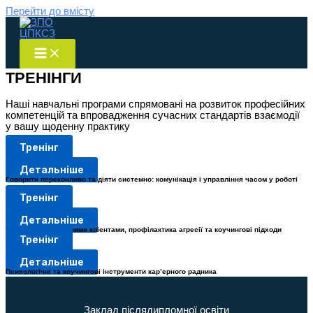
Перейти до вмісту
ТРЕНІНГИ
Наші навчальні програми спрямовані на розвиток професійних
компетенцій та впровадження сучасних стандартів взаємодії
у вашу щоденну практику
Тренінг
Детальніше
Говорити переконливо та діяти системно: комунікація і управління часом у роботі
фахівця
Тренінг
Детальніше
Робота з конфліктними клієнтами, профілактика агресії та коучингові підходи
Тренінг
Детальніше
Психологічні та коучингові інструменти кар’єрного радника
Заклад післядипломної освіти