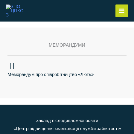
Перейти
до
вмісту
МЕМОРАНДУМИ
Меморандум про співробітництво «Лють»
Заклад післядипломної освіти
«Центр підвищення кваліфікації служби зайнятості»