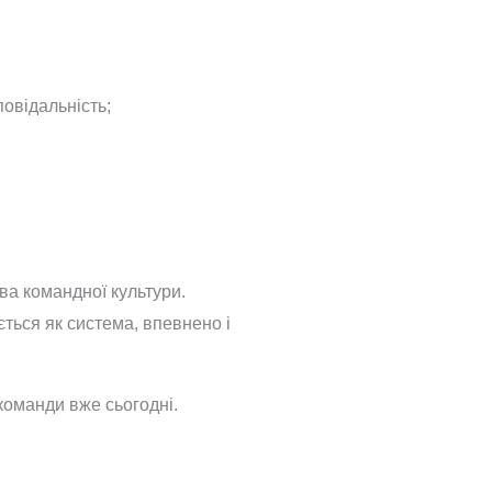
овідальність;
ва командної культури.
ється як система, впевнено і
команди вже сьогодні.