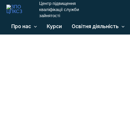
Центр підвищення
Перейти
кваліфікації служби
до
зайнятості
вмісту
Про нас
Курси
Освітня діяльність