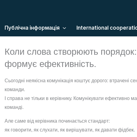
Публічна інформація
International cooperati
Коли слова створюють порядок: 
формує ефективність.
Сьогодні неякісна комунікація коштує дорого: втрачені сен
команди.
І справа не тільки в керівнику. Комунікувати ефективно ма
команді.
Але саме від керівника починається стандарт:
як говорити, як слухати, як вирішувати, як давати фідбек.