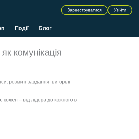
Зареєструватися
Увійти
on
Події
Блог
як комунікація
си, розмиті завдання, вигорілі
є кожен – від лідера до кожного в