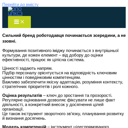
Перейти до вмісту
Сильний бренд роботодавця починається зсередини, а не
ззовні.
Формування позитивного іміджу починається з внутрішньої
культури, де кожен елемент – від добору до оцінки
ефективності, працює як цілісна система.
Цінності задають напрям.
Підбір персоналу орієнтується на відповідність ключовим
цінностям і поведінковим компетенціям.
Важливо забезпечити якісну адаптацію, розуміння контексту,
стратегічних пріоритетів і ролі кожного.
Оцінка результатів
– ключ до зростання та прозорості.
Регулярне оцінювання дозволяє фіксувати не лише факт
діяльності, а конкретний внесок у досягнення цілей
організації.
Це також інструмент зворотного зв’язку, планування розвитку
й визнання досягнень.
Модель компетенцій
– інструмент цілеспрямованого