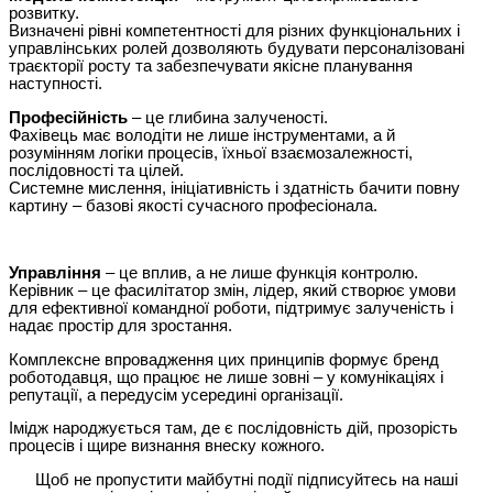
розвитку.
Визначені рівні компетентності для різних функціональних і
управлінських ролей дозволяють будувати персоналізовані
траєкторії росту та забезпечувати якісне планування
наступності.
Професійність
– це глибина залученості.
Фахівець має володіти не лише інструментами, а й
розумінням логіки процесів, їхньої взаємозалежності,
послідовності та цілей.
Системне мислення, ініціативність і здатність бачити повну
картину – базові якості сучасного професіонала.
Управління
– це вплив, а не лише функція контролю.
Керівник – це фасилітатор змін, лідер, який створює умови
для ефективної командної роботи, підтримує залученість і
надає простір для зростання.
Комплексне впровадження цих принципів формує бренд
роботодавця, що працює не лише зовні – у комунікаціях і
репутації, а передусім усередині організації.
Імідж народжується там, де є послідовність дій, прозорість
процесів і щире визнання внеску кожного.
Щоб не пропустити майбутні події підписуйтесь на наші