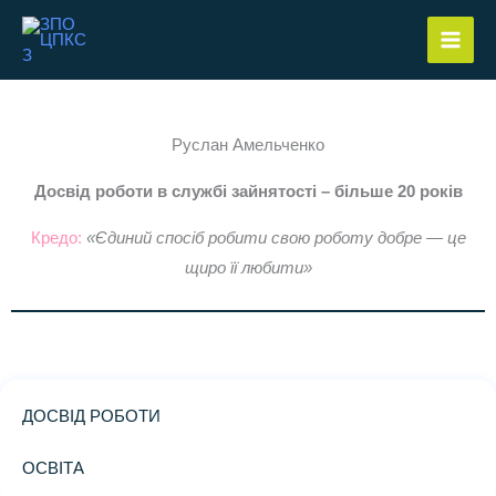
Перейти
до
вмісту
Руслан Амельченко
Досвід роботи в службі зайнятості – більше 20 років
Кредо:
«
Єдиний спосіб робити свою роботу добре — це
щиро її любити
»
ДОСВІД РОБОТИ
ОСВІТА