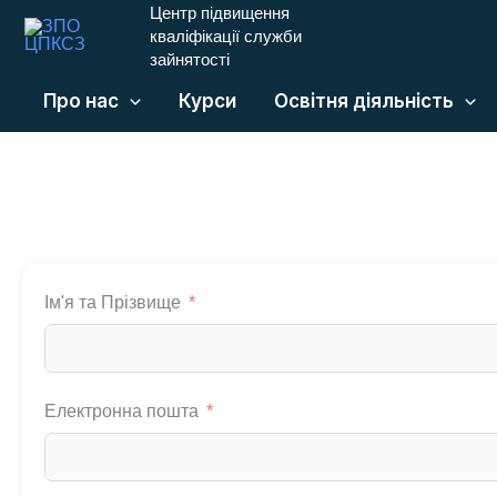
Центр підвищення
Перейти
кваліфікації служби
до
зайнятості
вмісту
Про нас
Курси
Освітня діяльність
Ім'я та Прізвище
Електронна пошта