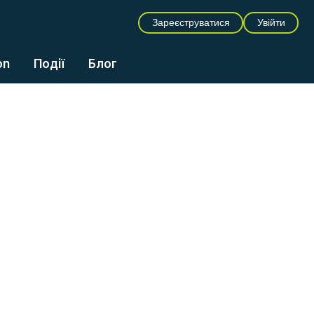
Зареєструватися
Увійти
on
Події
Блог